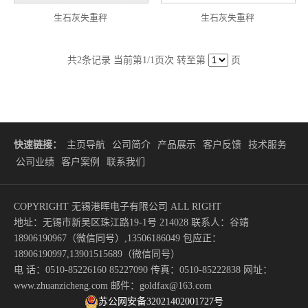
生石灰失重秤
生石灰失重秤
共
2
条记录 当前第
1
/1页次 转至第
页
快速链接：
主页导航
公司简介
产品展示
客户反馈
技术服务
公司业绩
客户案例
联系我们
COPYRIGHT 无锡港晖电子有限公司 ALL RIGHT
地址：无锡市新吴区珠江路19-1号 214028 联系人：谷靖
18906190967（微信同号）,13506186049 包应正：
18906190997,13901515689（微信同号）
电 话：0510-85226160 85227090 传真：0510-85222838 网址：
www.zhuanzicheng.com 邮件：goldfax@163.com
苏公网安备32021402001727号